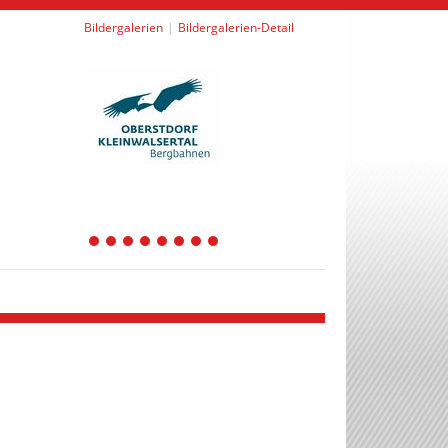
Bildergalerien
Bildergalerien-Detail
1
2
3
4
5
6
7
8