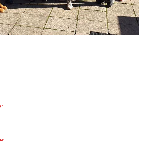
er
er