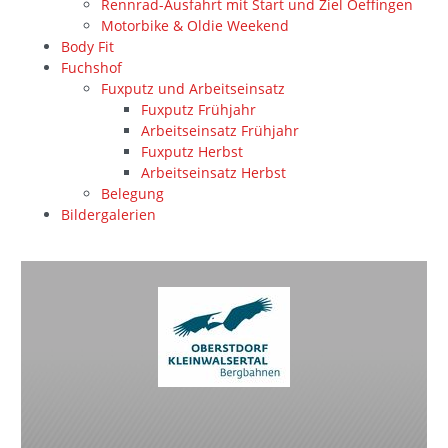
Rennrad-Ausfahrt mit Start und Ziel Oeffingen
Motorbike & Oldie Weekend
Body Fit
Fuchshof
Fuxputz und Arbeitseinsatz
Fuxputz Frühjahr
Arbeitseinsatz Frühjahr
Fuxputz Herbst
Arbeitseinsatz Herbst
Belegung
Bildergalerien