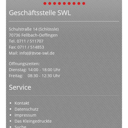
1
2
3
4
5
6
7
8
9
Geschäftsstelle SWL
Schulstraße 14 (Schlössle)
70736 Fellbach-Oeffingen
Tel. 0711 / 511707
Fax: 0711 / 514853
Mail:
info(@)tvoe-swl.de
Öffnungszeiten:
Dienstag: 14:00 - 18:00 Uhr
Freitag: 08:30 - 12:30 Uhr
Service
Kontakt
Datenschutz
Impressum
Das Kleingedruckte
Suche