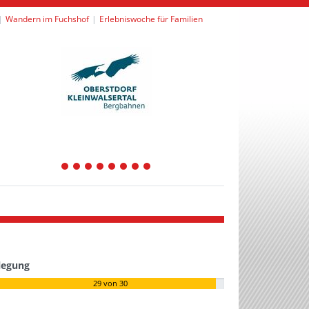
Wandern im Fuchshof
Erlebniswoche für Familien
1
2
3
4
5
6
7
8
legung
29
von 30