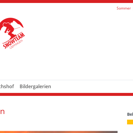
Sommer
chshof
Bildergalerien
en
Be