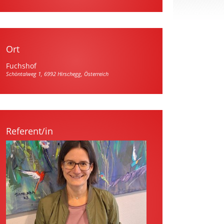
Ort
Fuchshof
Schöntalweg 1, 6992 Hirschegg, Österreich
Referent/in